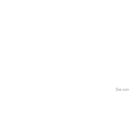
TUMCAR Autovermietung TÜRKIYE
+90 537 735 69 34
Montag - Sonntag 09:00 - 22:00 Uhr
Die von