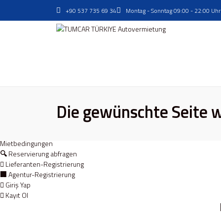
+90 537 735 69 34
Montag - Sonntag 09:00 - 22:00 Uhr
Nachrichten
Datenschutz - DSGVO
Die gewünschte Seite w
Über uns
Über uns
Bewertung
Mietbedingungen
Reservierung abfragen
Lieferanten-Registrierung
Agentur-Registrierung
Giriş Yap
Kayıt Ol